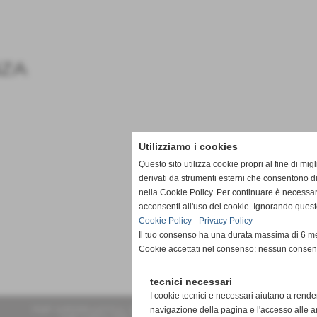
NZA
Utilizziamo i cookies
Questo sito utilizza cookie propri al fine di mi
derivati da strumenti esterni che consentono di
nella Cookie Policy. Per continuare è necessa
acconsenti all'uso dei cookie. Ignorando quest
Cookie Policy
-
Privacy Policy
Il tuo consenso ha una durata massima di 6 me
Cookie accettati nel consenso: nessun conse
tecnici necessari
I cookie tecnici e necessari aiutano a rende
navigazione della pagina e l'accesso alle ar
FGF INFORMATICA di Fabozzi Federica Giorgia