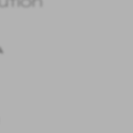
ution
A