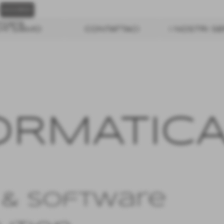
icata
HI SIAMO
CONTATTACI
I NOSTRI SE
OR
MATIC
 & Software