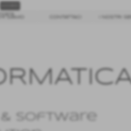
icata
HI SIAMO
CONTATTACI
I NOSTRI SE
OR
MATIC
 & Software