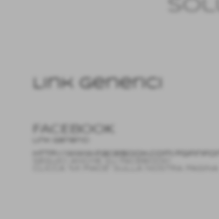
sol
Invia
Link Generici
FACEBOOK
Link Generici
http://www.facebook.com/FgfInfo
SEGUICI ANCHE SU FACEBOOK!
CLICCA "MI PIACE" SULLA NOSTRA PAGINA