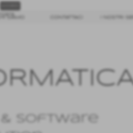
icata
HI SIAMO
CONTATTACI
I NOSTRI SE
OR
MATIC
 & Software