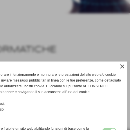
ORMATICHE
close
risultati: 1-1 / 1
gliorare il funzionamento e monitorare le prestazioni del sito web e/o cookie
 inviare messaggi pubblicitari in linea con le tue preferenze, come dettagliato
rio autorizzare i nostri cookie. Cliccando sul pulsante ACCONSENTO,
o banner e navigando il sito acconsenti all'uso dei cookie.
CONTINUA
si.
nso
re fruibile un sito web abilitando funzioni di base come la